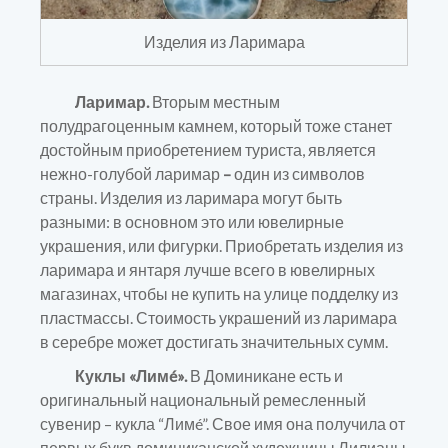
Изделия из Ларимара
Ларимар.
Вторым местным
полудрагоценным камнем, который тоже станет
достойным приобретением туриста, является
нежно-голубой ларимар
–
один из символов
страны. Изделия из ларимара могут быть
разными: в основном это или ювелирные
украшения, или фигурки. Приобретать изделия из
ларимара и янтаря лучше всего в ювелирных
магазинах, чтобы не купить на улице подделку из
пластмассы. Стоимость украшений из ларимара
в серебре может достигать значительных сумм.
Куклы «Лимé».
В Доминикане есть и
оригинальный национальный ремесленный
сувенир – кукла “Лимé”. Свое имя она получила от
первых букв доминиканской художницы Лилианы