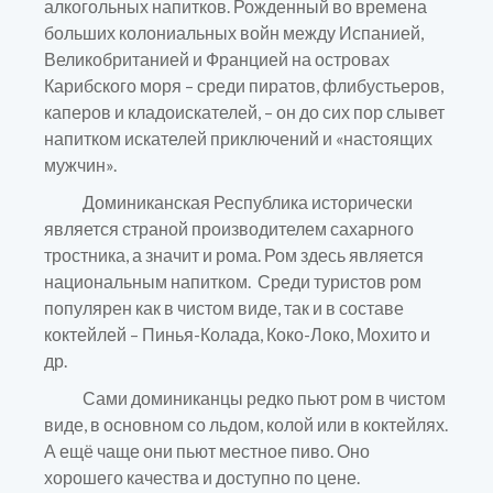
алкогольных напитков. Рожденный во времена
больших колониальных войн между Испанией,
Великобританией и Францией на островах
Карибского моря – среди пиратов, флибустьеров,
каперов и кладоискателей, – он до сих пор слывет
напитком искателей приключений и «настоящих
мужчин».
Доминиканская Республика исторически
является страной производителем сахарного
тростника, а значит и рома. Ром здесь является
национальным напитком. Среди туристов ром
популярен как в чистом виде, так и в составе
коктейлей – Пинья-Колада, Коко-Локо, Мохито и
др.
Сами доминиканцы редко пьют ром в чистом
виде, в основном со льдом, колой или в коктейлях.
А ещё чаще они пьют местное пиво. Оно
хорошего качества и доступно по цене.