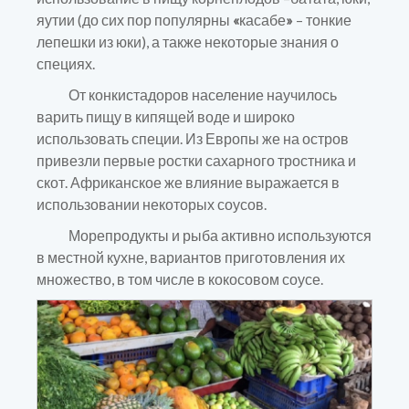
яутии (до сих пор популярны
«
касабе
»
– тонкие
лепешки из юки), а также некоторые знания о
специях.
От конкистадоров население научилось
варить пищу в кипящей воде и широко
использовать специи. Из Европы же на остров
привезли первые ростки сахарного тростника и
скот. Африканское же влияние выражается в
использовании некоторых соусов.
Морепродукты и рыба активно используются
в местной кухне, вариантов приготовления их
множество, в том числе в кокосовом соусе.