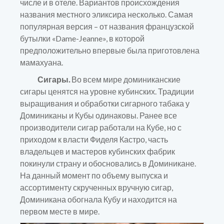
числе и в отеле. Вариантов происхождения
названия местного эликсира несколько. Самая
популярная версия – от названия французской
бутылки «Dame-Jeanne», в которой
предположительно впервые была приготовлена
мамахуана.
Сигары.
Во всем мире доминиканские
сигары ценятся на уровне кубинских. Традиции
выращивания и обработки сигарного табака у
Доминиканы и Кубы одинаковы. Ранее все
производители сигар работали на Кубе, но с
приходом к власти Фиделя Кастро, часть
владельцев и мастеров кубинских фабрик
покинули страну и обосновались в Доминикане.
На данный момент по объему выпуска и
ассортименту скрученных вручную сигар,
Доминикана обогнала Кубу и находится на
первом месте в мире.