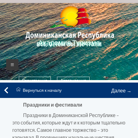
Skip
to
content
Академия Туризма
Доминиканская
республика
Регистрация
Авторизация
Академия
Вернуться к началу
Далее →
Туризма
Праздники и фестивали
Праздники в Доминиканской Республике –
это события, которые ждут и к которым тщательно
готовятся. Самое главное торжество – это
карнавал. В провинциях начальные шествия