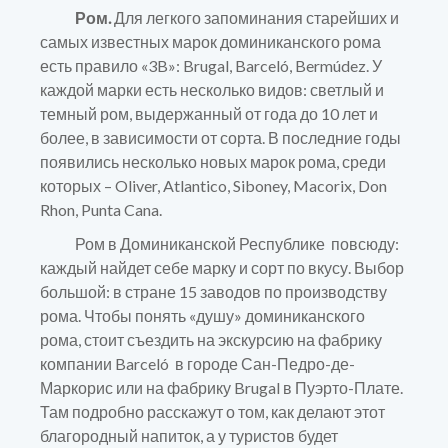
Ром.
Для легкого запоминания старейших и
самых известных марок доминиканского рома
есть правило «3B»: Brugal, Barceló, Bermúdez. У
каждой марки есть несколько видов: светлый и
темный ром, выдержанный от года до 10 лет и
более, в зависимости от сорта. В последние годы
появились несколько новых марок рома, среди
которых – Oliver, Atlantico, Siboney, Macorix, Don
Rhon, Punta Cana.
Ром в Доминиканской Республике повсюду:
каждый найдет себе марку и сорт по вкусу. Выбор
большой: в стране 15 заводов по производству
рома. Чтобы понять «душу» доминиканского
рома, стоит съездить на экскурсию на фабрику
компании Barceló в городе Сан-Педро-де-
Маркорис или на фабрику Brugal в Пуэрто-Плате.
Там подробно расскажут о том, как делают этот
благородный напиток, а у туристов будет