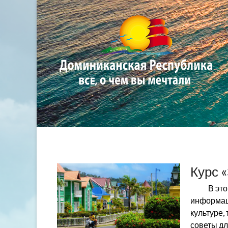
Курс 
В эт
информаци
культуре,
советы дл