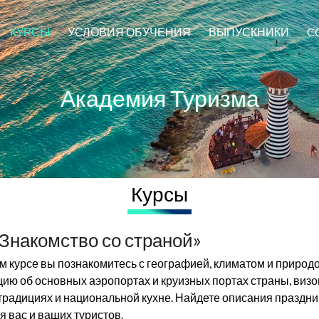
КУРСЫ
УСЛОВИЯ ОБУЧЕНИЯ
ВЫПУСКНИКИ
C
Академия Туризма
Курсы
«Знакомство со страной»
ом курсе вы познакомитесь с географией, климатом и природ
ю об основных аэропортах и круизных портах страны, визо
 традициях и национальной кухне. Найдете описания праздн
я вас и ваших туристов.