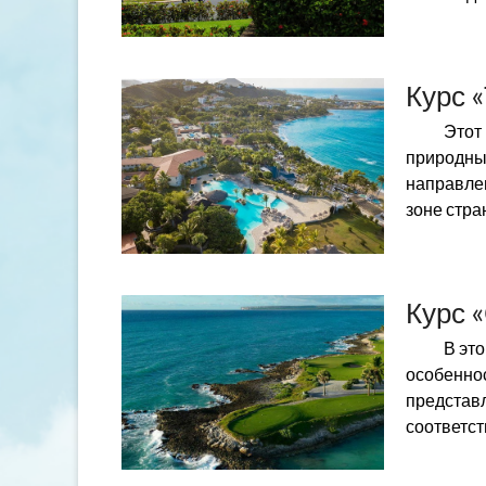
Курс 
Этот
природны
направлен
зоне стра
Курс 
В эт
особеннос
представл
соответст